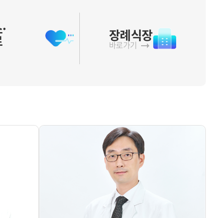
·
장례식장
료
바로가기