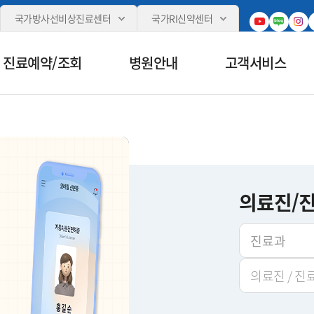
카피라이트로 가기
본문으로 가기
주메뉴로 가기
국가방사선비상진료센터
국가RI신약센터
진료예약/조회
병원안내
고객서비스
의료진/