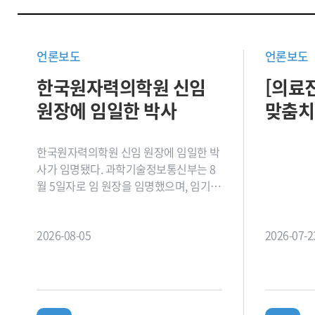
언론보도
언론보도
한국원자력의학원 신임
[의료진
원장에 임일한 박사
맞춤치
삶의 
한국원자력의학원 신임 원장에 임일한 박
사가 임명됐다. 과학기술정보통신부는 8
월 5일자로 임 원장을 임명했으며, 임기는
3년이다.임일한 신임 원장은 서울대 의과
대학을 졸업하고 동 대학원에서 핵의학
2026-08-05
2026-07-2
석사·박