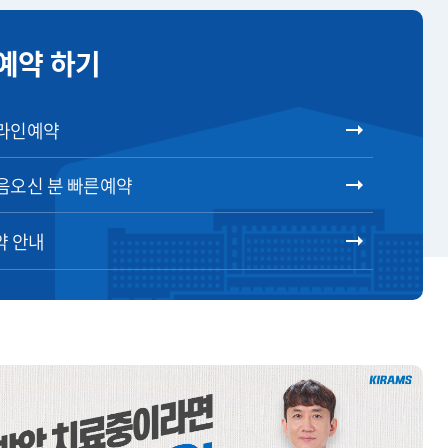
예약 하기
라인예약
음오신 분 빠른예약
약 안내