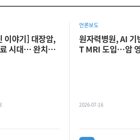
언론보도
 이야기] 대장암,
원자력병원, AI 기반
료 시대… 완치와
T MRI 도입…암 
질을 함께 지킨다
단 역량 강화
3
2026-07-16