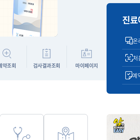
진료
온
처
예약조회
검사결과조회
마이페이지
예