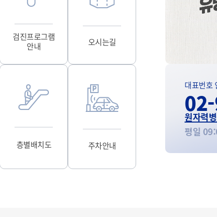
검진프로그램
오시는길
안내
대표번호 
02-
원자력병
평일 09:
층별배치도
주차안내