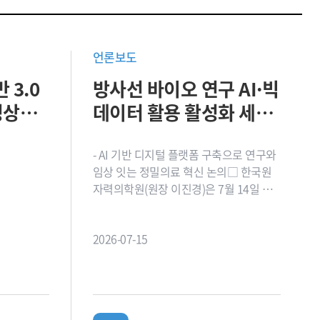
언론보도
 3.0
방사선 바이오 연구 AI·빅
영상진
데이터 활용 활성화 세미
나 개최
- AI 기반 디지털 플랫폼 구축으로 연구와
임상 잇는 정밀의료 혁신 논의□ 한국원
자력의학원(원장 이진경)은 7월 14일 제1
연구동 세미나실에서 '방사선 바이오 연
구에서의 빅데이터와 AI 활용 활성화 방안
2026-07-15
세미나'를