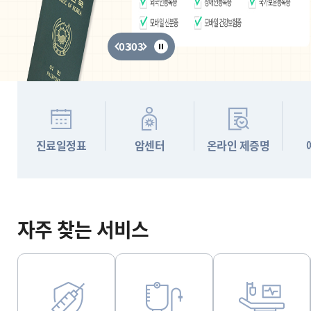
03
03
진료일정표
암센터
온라인 제증명
자주 찾는 서비스