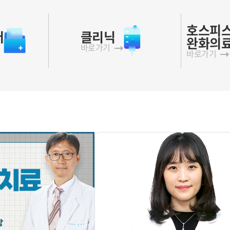
호스피스
터
클리닉
완화의
바로가기
바로가기
건강정보
성조숙증
소아청소년과 임중섭 과장