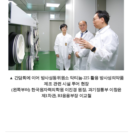
▲
간담회에 이어 방사성동위원소 악티늄
-225
활용 방사성의약품
제조 관련 시설 투어 현장
(
왼쪽부터
)
한국원자력의학원 이진경 원장
,
과기정통부 이창윤
제
1
차관
, RI
응용부장 이교철