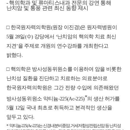
-
핵의학과 및 류마티스내과 전문의 강연 통해
난치암 및 통풍 관련 최신 동향 제시
□
한국원자력의학원
(
원장 이진경
)
은 원자력병원이
5
월
28
일
(
수
)
강당에서
‘
난치암의 핵의학 치료 최신
지견
’
을 주제로 개원의 연수강좌를 개최한다고
밝혔다
.
□
핵의학은 방사성동위원소를 이용하여 암을 비롯한
난치성 질환을 진단하고 치료
하는 의료분야로
한국원자력의학원은 그간 전량 수입에 의존해왔던
*
방사성동위
원소 악티늄
-225(Ac-225)
의 생산 허가를
5
월
12
일 국내 최초로 취득하고 본격
적인 생산을
앞두고 있다
.
*
악티늄
-225(Ac-225)
는 신경내분비종양
,
거세저항성전립선암 등 난치성