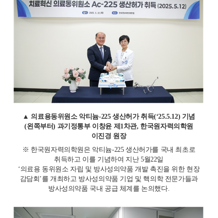
▲
의료용동위원소 악티늄
-225
생산허가 취득
(‘25.5.12)
기념
(
왼쪽부터
)
과기정통부 이창윤 제
1
차관
,
한국원자력의학원
이진경 원장
※
한국원자력의학원은 악티늄
-225
생산허가를 국내 최초로
취득하고 이를 기념하여 지난
5
월
22
일
‘
의료용 동위원소 자립 및 방사성의약품 개발 촉진을 위한 현장
감담회
’
를 개최하고 방사성의약품 기업 및 핵의학 전문가들과
방사성의약품 국내 공급 체계를 논의했다
.