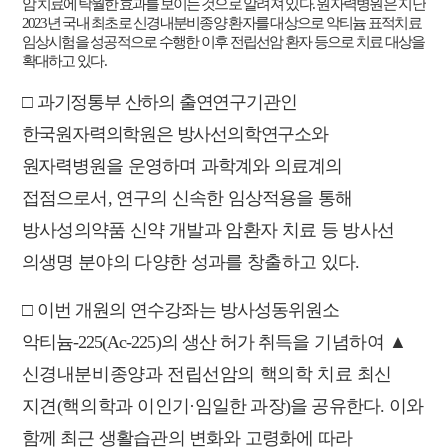
암 치료에 탁월한 효과를 보이
는 것으로 알려져 있다
.
원자력병원은 지난
2023
년 국내 최초로 신경내분비종양 환자를 대상으로 악티늄 표적치료
임상시험을 성공적으로 수행한 이후 전립선암 환자 등으로 치료 대상을
확대하고 있다
.
□
과기정통부 산하의 출연연구기관인
한국원자력의학원은 방사선의학연구소와
원자력
병원을 운영하며 과학계와 의료계의
접점으로서
,
연구의 신속한 임상적용을 통해
방사성의약품 신약 개발과 암환자 치료 등 방사선
의생명 분야의 다양한 성과를 창출하고 있다
.
□
이번 개원의 연수강좌는 방사성동위원소
악티늄
-225(Ac-225)
의 생산 허가 취득을
기념하여
▲
신경내분비종양과 전립선암의 핵의학 치료 최신
지견
(
핵의학과 이
인기
·
임일한 과장
)
을 공유한다
.
이와
함께 최근 생활습관의 변화와 고령화에 따라