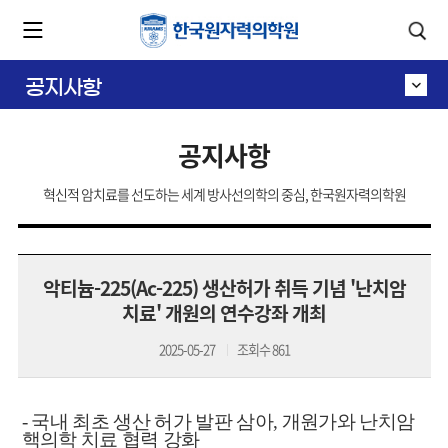
카피라이트로 가기
본문으로 가기
주메뉴로 가기
공지사항
공지사항
혁신적 암치료를 선도하는 세계 방사선의학의 중심, 한국원자력의학원
악티늄-225(Ac-225) 생산허가 취득 기념 '난치암
치료' 개원의 연수강좌 개최
2025-05-27
조회수
861
-
국내 최초 생산 허가 발판 삼아
,
개원가와 난치암
핵의학 치료 협력 강화