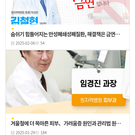
숨쉬기 힘들어지는 만성폐쇄성폐질환, 해결책은 금연입니
다. - 호흡기내과 김철현 과
2025-02-06
54
겨울철에 더 목마른 피부、가려움증 원인과 관리법 원자
력병원 피부과 임경진 과장
2025-01-29
184