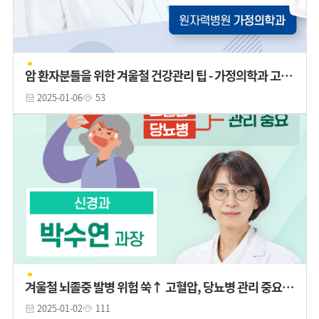
암 환자분들을 위한 겨울철 건강관리 팁 - 가정의학과 고영
진 과장
2025-01-06
53
겨울철 뇌졸중 발병 위험 쑥↑ 고혈압, 당뇨병 관리 중요 -
신경과 박수연 과장
2025-01-02
111