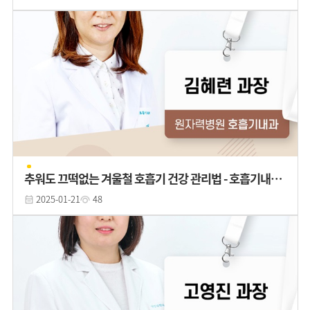
추워도 끄떡없는 겨울철 호흡기 건강 관리법 - 호흡기내과
김혜련 과장
2025-01-21
48