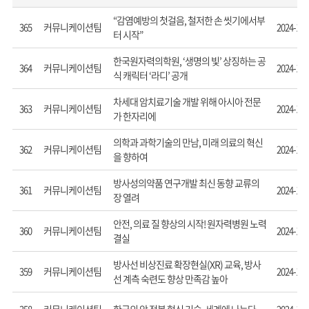
“감염예방의 첫걸음, 철저한 손 씻기에서부
커뮤니케이션팀
365
2024-12-
터 시작”
한국원자력의학원, ‘생명의 빛’ 상징하는 공
커뮤니케이션팀
364
2024-12-
식 캐릭터 ‘라디’ 공개
차세대 암치료기술 개발 위해 아시아 전문
커뮤니케이션팀
363
2024-12-
가 한자리에
의학과 과학기술의 만남, 미래 의료의 혁신
커뮤니케이션팀
362
2024-12-
을 향하여
방사성의약품 연구개발 최신 동향 교류의
커뮤니케이션팀
361
2024-12-
장 열려
안전, 의료 질 향상의 시작! 원자력병원 노력
커뮤니케이션팀
360
2024-12-
결실
방사선 비상진료 확장현실(XR) 교육, 방사
커뮤니케이션팀
359
2024-12-
선 계측 숙련도 향상 만족감 높아