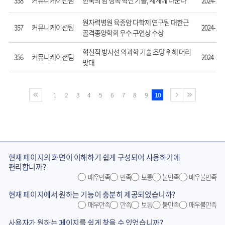
커뮤니케이션팀
한국의 암 정복 혁신 기술, 세계에 나눈다
358
2024-11-
원자력병원 육종암 다학제 연구팀 대한근
커뮤니케이션팀
357
2024-11-
골격종양학회 우수 구연상 수상
혁신적 방사선 의과학 기술 조망 위해 머리
커뮤니케이션팀
356
2024-11-
맞대
1
2
3
4
5
6
7
8
9
10
현재 페이지의 화면이 이해하기 쉽게 구성되어 사용하기에
편리합니까?
매우만족
만족
보통
불만족
매우불만족
현재 페이지에서 원하는 기능이 충분히 제공되었습니까?
매우만족
만족
보통
불만족
매우불만족
사용자가 원하는 페이지를 쉽게 찾을 수 있었습니까?