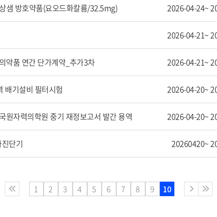
상샘 방호약품(요오드화칼륨/32.5mg)
2026-04-24~
2
2026-04-21~
2
 의약품 연간 단가계약_추가3차
2026-04-21~
2
구역 배기설비 필터시험
2026-04-20~
2
한국원자력의학원 중기 재정보고서 발간 용역
2026-04-20~
2
파진단기
20260420~
2
1
2
3
4
5
6
7
8
9
10