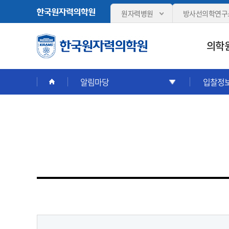
원자력병원
방사선의학연구
의학
알림마당
입찰정