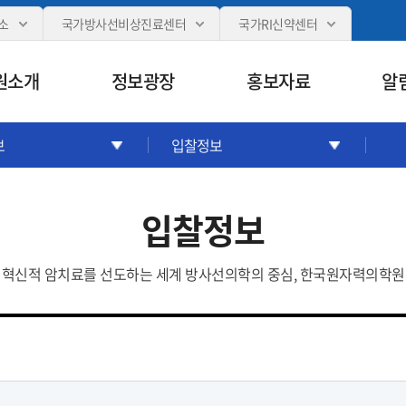
카피라이트로 가기
본문으로 가기
주메뉴로 가기
소
국가방사선비상진료센터
국가RI신약센터
원소개
정보광장
홍보자료
알
보
입찰정보
입찰정보
혁신적 암치료를 선도하는 세계 방사선의학의 중심, 한국원자력의학원