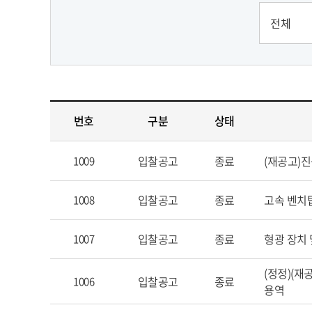
번호
구분
상태
입찰공고
종료
(재공고)
1009
입찰공고
종료
고속 벤치
1008
입찰공고
종료
형광 장치
1007
(정정)(
입찰공고
종료
1006
용역