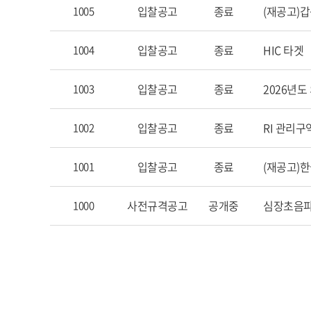
입찰공고
종료
(재공고)갑
1005
입찰공고
종료
HIC 타겟
1004
입찰공고
종료
2026년도
1003
입찰공고
종료
RI 관리
1002
입찰공고
종료
(재공고)
1001
사전규격공고
공개중
심장초음
1000