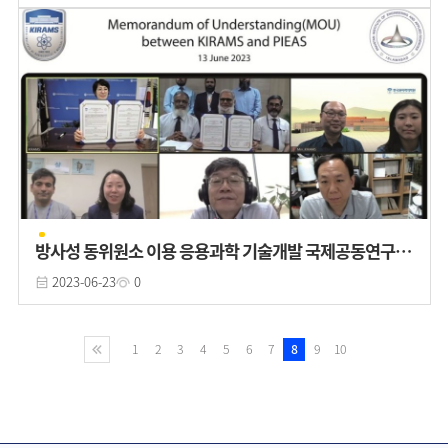
방사성 동위원소 이용 응용과학 기술개발 국제공동연구 추
진
2023-06-23
0
1
2
3
4
5
6
7
8
9
10