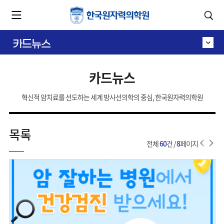
카피라이트로 가기
본문으로 가기
주메뉴로 가기
카드뉴스
카드뉴스
혁신적 암치료를 선도하는 세계 방사선의학의 중심, 한국원자력의학원
목록
전체
60
건 /
8
페이지