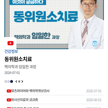
건강정보
건
동위원소치료
핵의학과 임일한 과장
소
2026-07-01
20
알츠하이머와 핵의학영상검사
2026-07-01
방사선치료의 궁금증
2026-06-01