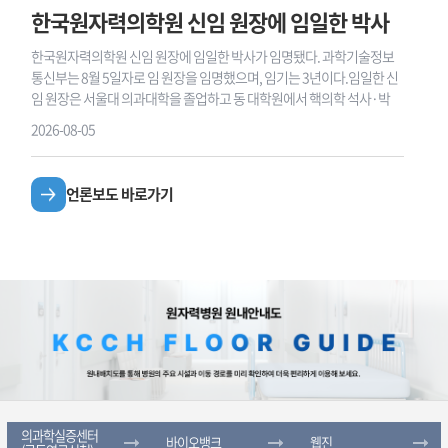
한국원자력의학원 신임 원장에 임일한 박사
한국원자력의학원 신임 원장에 임일한 박사가 임명됐다. 과학기술정보
통신부는 8월 5일자로 임 원장을 임명했으며, 임기는 3년이다.임일한 신
임 원장은 서울대 의과대학을 졸업하고 동 대학원에서 핵의학 석사·박
2026-08-05
언론보도 바로가기
의과학실증센터
바이오뱅크
국가방사선혈액자원은행
웹진