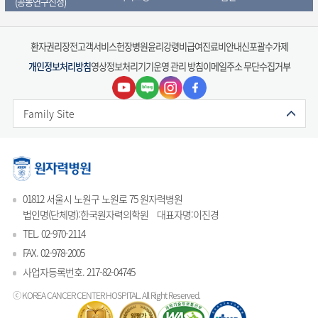
(공동연구신청)
방사선조직자원은행
환자권리장전
고객서비스헌장
병원윤리강령
비급여진료비안내
신포괄수가제
개인정보처리방침
영상정보처리기기운영 관리 방침
이메일주소 무단수집거부
Family Site
01812 서울시 노원구 노원로 75 원자력병원
법인명(단체명):한국원자력의학원
대표자명:이진경
TEL. 02-970-2114
FAX. 02-978-2005
사업자등록번호. 217-82-04745
ⓒ KOREA CANCER CENTER HOSPITAL.
All Right Reserved.