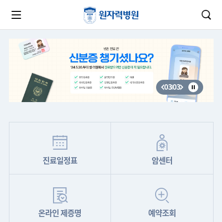
카피라이트로 가기
본문으로 가기
주메뉴로 가기
03
03
진료일정표
암센터
온라인 제증명
예약조회