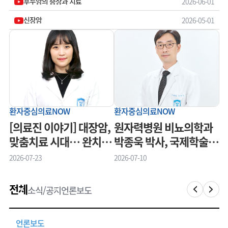
후두암의 증상과 치료
2026-06-01
신장암
2026-05-01
환자중심의료NOW
환자중심의료NOW
[의료진 이야기] 대장암,
원자력병원 비뇨의학과
맞춤치료 시대… 완치와
박종욱 박사, 국제학술대
삶의 질을 함께 지킨다
회 수상
2026-07-23
2026-07-10
전체
소식/공지
언론보도
언론보도