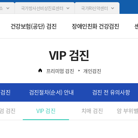
카피라이트로 가기
본문으로 가기
주메뉴로 가기
소
국가방사선비상진료센터
국가RI신약센터
건강보험(공단) 검진
장애인친화 건강검진
VIP 검진
프리미엄 검진
개인검진
업검진
검진절차(순서) 안내
검진 전 유의사항
엄 검진
VIP 검진
치매 검진
암 부위