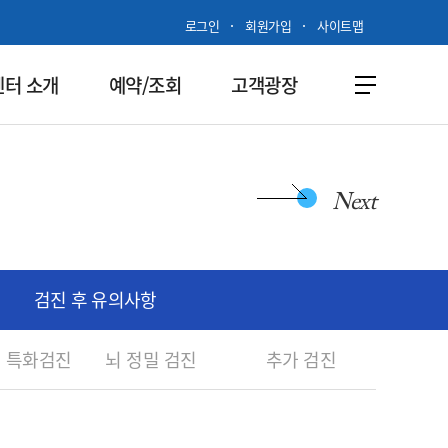
로그인
회원가입
사이트맵
센터 소개
예약/조회
고객광장
Next
검진 후 유의사항
별 특화검진
뇌 정밀 검진
추가 검진