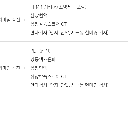
뇌 MRI / MRA (조영제 미포함)
심장혈액
리미엄 검진
+
심장칼슘스코어 CT
안과검사 (안저, 안압, 세극동 현미경 검사)
PET (전신)
경동맥초음파
리미엄 검진
+
심장혈액
심장칼슘스코어 CT
안과검사 (안저, 안압, 세극동 현미경 검사)