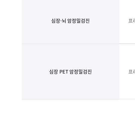
심장·뇌 암정밀검진
프
심장 PET 암정밀검진
프